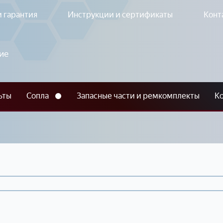
и гарантия
Инструкции и сертификаты
Конт
ие
ем
ьты
Сопла
Запасные части и ремкомплекты
К
90E ® Безвоздушный
SOTEX ATM-5® Безвоздушный
SOTEX
очный аппарат
окрасочный аппарат
безво
бе