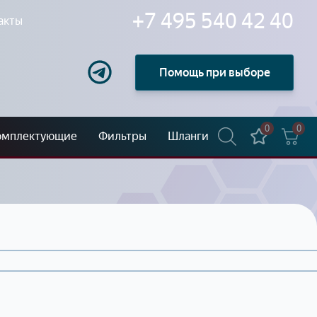
+7 495 540 42 40
акты
Помощь при выборе
0
0
омплектующие
Фильтры
Шланги
 ATG-8900® Установка
KI-NG40® Установка
здушного распыления c
безвоздушного распыления
нзиновым мотором