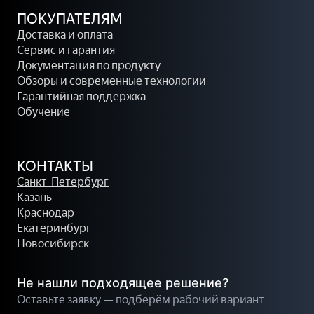
е
у
и
К
ПОКУПАТЕЛЯМ
Д
ш
я
о
Доставка и оплата
л
н
р
Сервис и гарантия
я
ы
з
Документация по продукту
д
е
и
Обзоры и современные технологии
о
к
н
Гарантийная поддержка
р
р
а
Обучение
о
а
ж
с
В
н
к
и
КОНТАКТЫ
о
о
ш
Санкт-Петербург
й
п
л
Казань
р
у
и
Краснодар
а
л
с
Екатеринбург
з
ь
т
Новосибирск
м
т
е
ы
Не нашли подходящее решение?
т
З
Оставьте заявку — подберём рабочий вариант
к
а