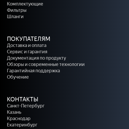
о
а
Комплектующие
н
н
Фильтры
н
г
Шланги
ы
и
е
К
н
о
ПОКУПАТЕЛЯМ
а
м
Доставка и оплата
с
п
Сервис и гарантия
о
л
Документация по продукту
с
е
Обзоры и современные технологии
ы
к
Гарантийная поддержка
т
Обучение
у
ю
щ
КОНТАКТЫ
и
Санкт-Петербург
е
Казань
Краснодар
Екатеринбург