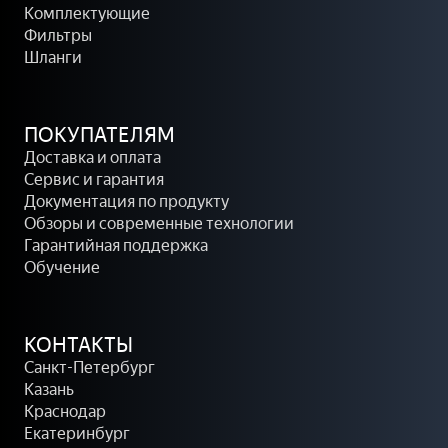
о
а
Комплектующие
н
н
Фильтры
н
г
Шланги
ы
и
е
К
н
о
ПОКУПАТЕЛЯМ
а
м
Доставка и оплата
с
п
Сервис и гарантия
о
л
Документация по продукту
с
е
Обзоры и современные технологии
ы
к
Гарантийная поддержка
т
Обучение
у
ю
щ
КОНТАКТЫ
и
Санкт-Петербург
е
Казань
Краснодар
Екатеринбург