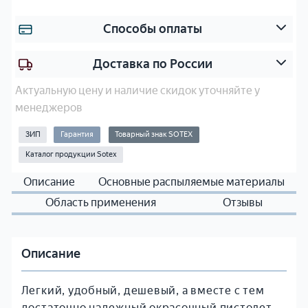
м
е
п
к
Способы оплаты
о
т
н
ы
Доставка по России
е
С
н
Актуальную цену и наличие скидок уточняйте у
о
т
менеджеров
п
н
л
ЗИП
Гарантия
Товарный знак SOTEX
ы
а
е
Каталог продукции Sotex
)
Ф
Описание
Основные распыляемые материалы
Э
и
к
л
Область применения
Отзывы
с
ь
т
т
р
р
Описание
у
ы
з
Ш
Легкий, удобный, дешевый, а вместе с тем
и
л
достаточно надежный окрасочный пистолет