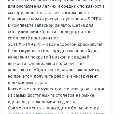
о
а
для распыления легких и средних по вязкости
н
н
материалов. Поставляется в комплекте с
н
г
ы
и
большинством окрасочных установок SOTEX.
е
К
В комплекте запасной фильтр, щетка для
н
о
обслуживания. Сопла и соплодержателя в
а
м
комплекте поставки нет
с
п
SOTEX STX-G01 — это недорогой краскопульт
о
л
безвоздушного типа, предназначенный для
с
е
нанесения покрытий низкой и средней
ы
к
вязкости. Он идеально подходит для
т
пользователей, которым важно сэкономить,
у
но при этом получить рабочий инструмент
ю
для базовых задач.
щ
Ключевые преимущества: Низкая цена — один
и
е
из самых доступных пистолетов на рынке,
идеален для экономии бюджета.
Совместимость — подходит к большинству