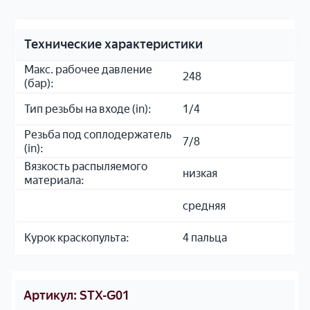
е
у
и
К
Д
ш
я
о
л
н
Технические характеристики
р
я
ы
з
Макс. рабочее давление
д
е
248
и
(бар):
о
к
н
р
р
Тип резьбы на входе (in):
1/4
а
о
а
Резьба под соплодержатель
ж
с
В
7/8
(in):
н
к
и
Вязкость распыляемого
о
о
ш
низкая
материала:
й
п
л
р
у
и
средняя
а
л
с
з
ь
т
Курок краскопульта:
4 пальца
м
т
е
ы
т
З
Артикул: STX-G01
к
а